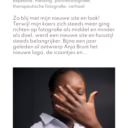
expeditie
,
melding
,
portretfotografie
,
therapeutische fotografie
,
verhaal
Zo blij met mijn nieuwe site en look!
Terwijl mijn koers zich steeds meer ging
richten op fotografie als middel en minder
als doel, werd een nieuwe site en huisstijl
steeds belangrijker. Bijna een jaar
geleden al ontwierp Anja Brunt het
nieuwe logo, de icoontjes en...