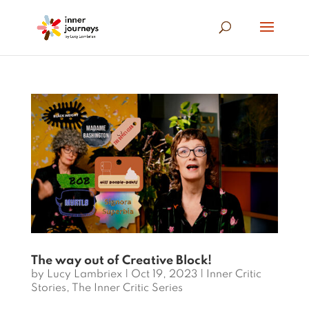
The way out of Creative Block!
by
Lucy Lambriex
|
Oct 19, 2023
|
Inner Critic
Stories
,
The Inner Critic Series