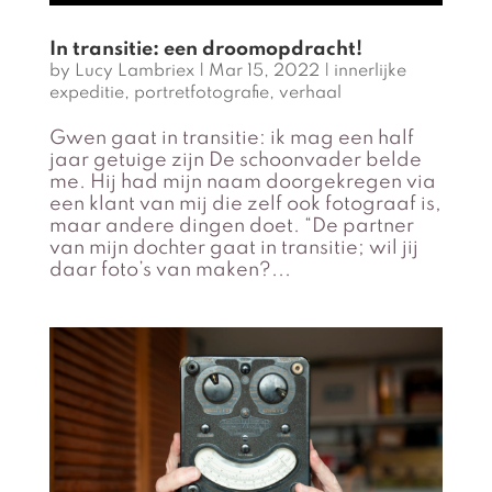
In transitie: een droomopdracht!
by
Lucy Lambriex
|
Mar 15, 2022
|
innerlijke
expeditie
,
portretfotografie
,
verhaal
Gwen gaat in transitie: ik mag een half
jaar getuige zijn De schoonvader belde
me. Hij had mijn naam doorgekregen via
een klant van mij die zelf ook fotograaf is,
maar andere dingen doet. “De partner
van mijn dochter gaat in transitie; wil jij
daar foto’s van maken?...