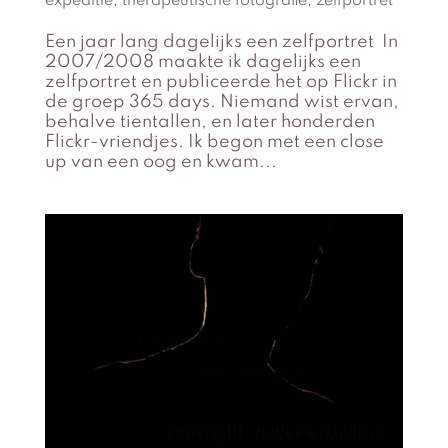
expeditie
,
therapeutische fotografie
,
zelfportret
Een jaar lang dagelijks een zelfportret In
2007/2008 maakte ik dagelijks een
zelfportret en publiceerde het op Flickr in
de groep 365 days. Niemand wist ervan,
behalve tientallen, en later honderden
Flickr-vriendjes. Ik begon met een close
up van een oog en kwam...