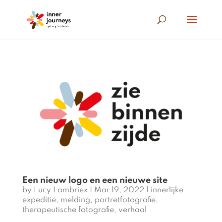
Een nieuw logo en een nieuwe site
by
Lucy Lambriex
|
Mar 19, 2022
|
innerlijke
expeditie
,
melding
,
portretfotografie
,
therapeutische fotografie
,
verhaal