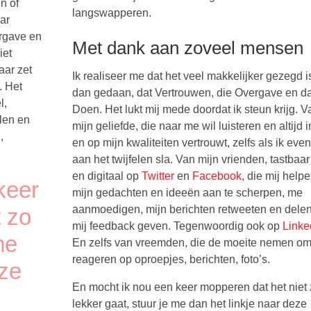
en of
langswapperen.
ar
ergave en
Met dank aan zoveel mensen
iet
aar zet
Ik realiseer me dat het veel makkelijker gezegd i
. Het
dan gedaan, dat Vertrouwen, die Overgave en da
l,
Doen. Het lukt mij mede doordat ik steun krijg. V
len en
mijn geliefde, die naar me wil luisteren en altijd i
,
en op mijn kwaliteiten vertrouwt, zelfs als ik even
aan het twijfelen sla. Van mijn vrienden, tastbaar 
en digitaal op
Twitter
en
Facebook
, die mij help
keer
mijn gedachten en ideeën aan te scherpen, me
aanmoedigen, mijn berichten retweeten en dele
t zo
mij feedback geven. Tegenwoordig ook op
Linke
me
En zelfs van vreemden, die de moeite nemen om
reageren op oproepjes, berichten, foto’s.
eze
En mocht ik nou een keer mopperen dat het niet
lekker gaat, stuur je me dan het linkje naar deze