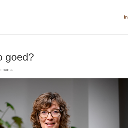
I
o goed?
mments