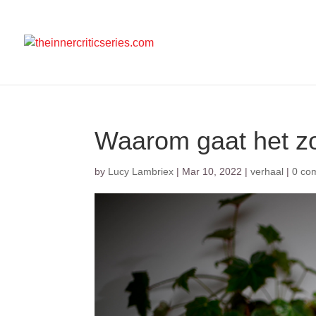
Waarom gaat het z
by
Lucy Lambriex
|
Mar 10, 2022
|
verhaal
|
0 co