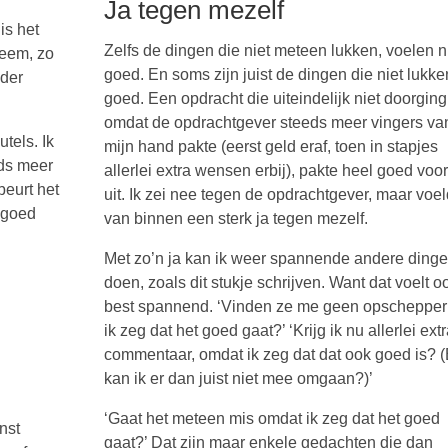
Ja tegen mezelf
is het
Zelfs de dingen die niet meteen lukken, voelen 
neem, zo
goed. En soms zijn juist de dingen die niet lukke
nder
goed. Een opdracht die uiteindelijk niet doorging
omdat de opdrachtgever steeds meer vingers va
tels. Ik
mijn hand pakte (eerst geld eraf, toen in stapjes
eds meer
allerlei extra wensen erbij), pakte heel goed voo
beurt het
uit. Ik zei nee tegen de opdrachtgever, maar voe
k goed
van binnen een sterk ja tegen mezelf.
Met zo’n ja kan ik weer spannende andere ding
doen, zoals dit stukje schrijven. Want dat voelt o
best spannend. ‘Vinden ze me geen opschepper
ik zeg dat het goed gaat?’ ‘Krijg ik nu allerlei ext
commentaar, omdat ik zeg dat dat ook goed is? 
kan ik er dan juist niet mee omgaan?)’
‘Gaat het meteen mis omdat ik zeg dat het goed
nst
gaat?’ Dat zijn maar enkele gedachten die dan