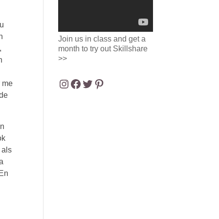
nu
n
Join us in class and get a
,
month to try out Skillshare
>>
n
Instagram
Facebook
Twitter
Pinterest
r me
lde
en
ok
 als
ra
(En