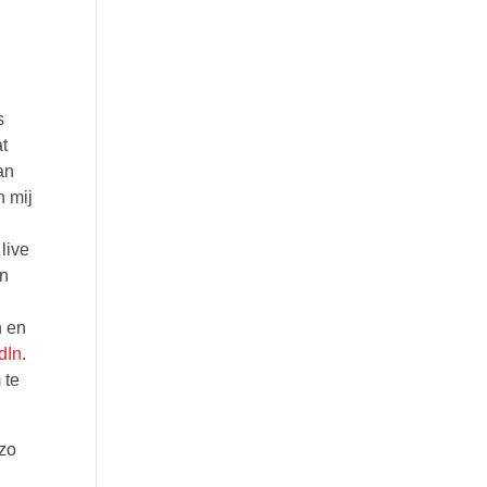
s
t
an
n mij
live
en
n en
dIn
.
 te
 zo