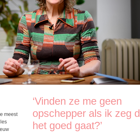
‘Vinden ze me geen
opschepper als ik zeg d
 de meest
lles
het goed gaat?’
nieuw